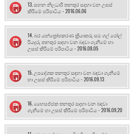
13. සහන නිලධාරී තනතුර සදහා වන උසස්
කිරීමේ පරිපාටිය - 2016.06.06
14. බර යන්ත්‍රෝපකරණ ක්‍රියාකරු සම ගල් රෝල්
රියදුරු තනතුර සඳහා වන බඳවා ගැනීමේ හා
උසස් කිරීමේ පරිපාටිය - 2016.08.05
15. උපදේශක තනතුර සඳහා වන බඳවා ගැනීමේ
හා උසස් කිරීමේ පරිපාටිය - 2016.09.13
16. භෛසජ්ජක තනතුර සදහා වන බඳවා
ගැනීමේ හා උසස් කිරීමේ පරිපාටිය - 2016.09.20