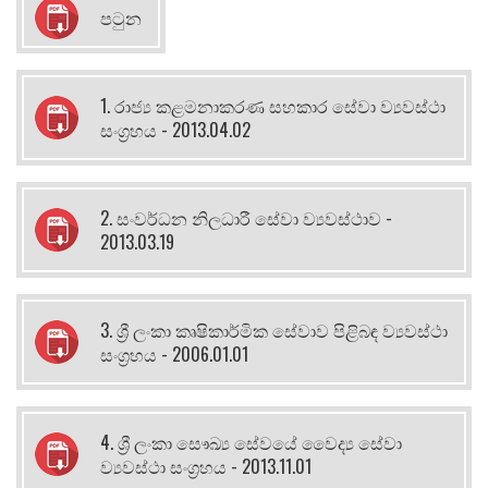
පටුන
1. රාජ්‍ය කළමනාකරණ සහකාර සේවා ව්‍යවස්ථා
සංග්‍රහය - 2013.04.02
2. සංවර්ධන නිලධාරී සේවා ව්‍යවස්ථාව -
2013.03.19
3. ශ්‍රී ලංකා කෘෂිකාර්මික සේවාව පිළිබඳ ව්‍යවස්ථා
සංග්‍රහය - 2006.01.01
4. ශ්‍රී ලංකා සෞඛ්‍ය සේවයේ වෛද්‍ය සේවා
ව්‍යවස්ථා සංග්‍රහය - 2013.11.01