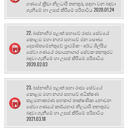
ගණයේ ක්‍රීඩා නිලධාරී තනතුරු සඳහා වන බඳවා
ගැනීමේ හා උසස් කිරීමේ පරිපාටිය 2020.01.24
22. බස්නාහිර පළාත් සභාවේ රාජ්‍ය සේවයේ
කොළඹ මහා නගර සභාවේ ජන සෞඛ්‍ය
දෙපාර්තමේන්තුවේ ප්‍රාථමික - අර්ධ ශිල්පීය
සේවා ගණයේ රසායනාගාර සේවක තනතුරට
බඳවා ගැනීමේ හා උසස් කිරිමේ පරිපාටිය
2020.02.03
23. බස්නාහිර පළාත් සභා රාජ්‍ය සේවයේ
කොළඹ මහා නගර සභාවේ අධීක්ෂණ
කළමනාකරණ සහකාර තාක්ෂණික නොවන
සේවා ගණයේ කාර්යභාර නිලධාරී තනතුරට
බඳවා ගැනීමේ හා උසස් කිරිමේ පරිපාටිය
2021.03.18