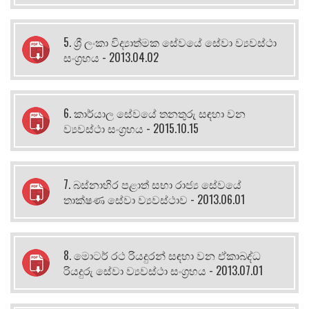
5. ශ්‍රී ලංකා විද්‍යාත්මක සේවයේ සේවා ව්‍යවස්ථා
සංග්‍රහය - 2013.04.02
6. කාර්යාල සේවයේ තනතුරු සඳහා වන
ව්‍යවස්ථා සංග්‍රහය - 2015.10.15
7. බස්නාහිර පළාත් සභා රාජ්‍ය සේවයේ
තාක්ෂණ සේවා ව්‍යවස්ථාව - 2013.06.01
8. මොටර් රථ රියදුරන් සඳහා වන ඒකාබද්ධ
රියදුරු සේවා ව්‍යවස්ථා සංග්‍රහය - 2013.07.01