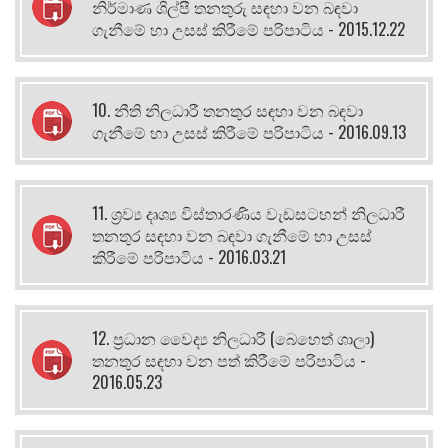
නිර්මාණ ශිල්පී තනතුරු සඳහා වන බඳවා
ගැනීමේ හා උසස් කිරීමේ පරිපාටිය - 2015.12.22
10. නීති නිලධාරී තනතුර සඳහා වන බඳවා
ගැනීමේ හා උසස් කිරීමේ පරිපාටිය - 2016.09.13
11. ශ්‍රව්‍ය දෘශ්‍ය විස්තාරණිය වැඩසටහන් නිලධාරී
තනතුර සඳහා වන බඳවා ගැනීමේ හා උසස්
කිරීමේ පරිපාටිය - 2016.03.21
12. ප්‍රධාන වෛද්‍ය නිලධාරී (බෙහෙත් ශාලා)
තනතුර සඳහා වන පත් කිරීමේ පරිපාටිය -
2016.05.23