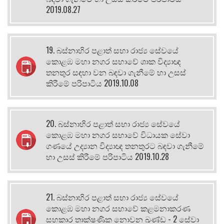
2019.08.27
19. බස්නාහිර පළාත් සභා රාජ්‍ය සේවයේ
කොළඹ මහා නගර සභාවේ ශාක විද්‍යාඥ
තනතුර සඳහා වන බඳවා ගැනීමේ හා උසස්
කිරීමේ පරිපාටිය 2019.10.08
20. බස්නාහිර පළාත් සභා රාජ්‍ය සේවයේ
කොළඹ මහා නගර සභාවේ විධායක සේවා
ගණයේ උද්‍යාන විද්‍යාඥ තනතුරට බඳවා ගැනීමේ
හා උසස් කිරීමේ පරිපාටිය 2019.10.28
21. බස්නාහිර පළාත් සභා රාජ්‍ය සේවයේ
කොළඹ මහා නගර සභාවේ කළමනාකරණ
සහකාර තාක්ෂණික නොවන ඛණ්ඩ - 2 සේවා