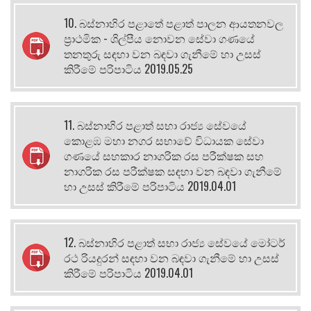
10. බස්නාහිර පළාතේ පළාත් පාලන ආයතනවල
ප්‍රාථමික - ශිල්පීය නොවන සේවා ගණයේ
තනතුරු සඳහා වන බඳවා ගැනීමේ හා උසස්
කිරීමේ පරිපාටිය 2019.05.25
11. බස්නාහිර පළාත් සභා රාජ්‍ය සේවයේ
කොළඹ මහා නගර සභාවේ විධායක සේවා
ගණයේ සහකාර නාගරික රස පරීක්ෂක සහ
නාගරික රස පරීක්ෂක සඳහා වන බඳවා ගැනීමේ
හා උසස් කිරීමේ පරිපාටිය 2019.04.01
12. බස්නාහිර පළාත් සභා රාජ්‍ය සේවයේ මෝටර්
රථ රියදුරන් සඳහා වන බඳවා ගැනීමේ හා උසස්
කිරීමේ පරිපාටිය 2019.04.01