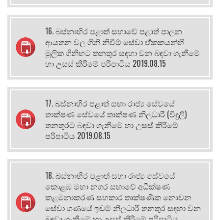
16. බස්නාහිර පළාත් සභාවේ පළාත් පාලන
ආයතන වල ගිනි නිවීම් සේවා ඒ්කකයන්හි
මූලික ගිනිභට තනතුර සඳහා වන බඳවා ගැනීමේ
හා උසස් කිරීමේ පරිපාටිය 2019.08.15
17. බස්නාහිර පළාත් සභා රාජ්‍ය සේවයේ
තාක්ෂණ සේවයේ තාක්ෂණ නිලධාරී (විදුලි)
තනතුරට බඳවා ගැනීමේ හා උසස් කිරීමේ
පරිපාටිය 2019.08.15
18. බස්නාහිර පළාත් සභා රාජ්‍ය සේවයේ
කොළඹ මහා නගර සභාවේ අධීක්ෂණ
කළමනාකරණ සහකාර තාක්ෂණික නොවන
සේවා ගණයේ ඉඩම් නිලධාරී තනතුර සඳහා වන
බඳවා ගැනීමේ හා උසස් කිරීමේ පරිපාටිය