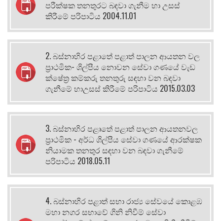
පරීක්ෂක තනතුරට බඳවා ගැනීම හා උසස්
කිරීමේ පරිපාටිය 2004.11.01
2. බස්නාහිර පළාතේ පළාත් පාලන ආයතන වල
ප්‍රාථමික- ශිල්පීය නොවන සේවා ගණයේ වැඩ
ක්ෂේත්‍ර කම්කරු තනතුරු සඳහා වන බඳවා
ගැනීමේ හාඋසස් කිරීමේ පරිපාටිය 2015.03.03
3. බස්නාහිර පළෘතේ පළාත් පාලන ආයතනවල
ප්‍රාථමික - අර්ධ ශිල්පීය සේවා ගණයේ ආරක්ෂක
නියාමක තනතුර සඳහා වන බඳවා ගැනීමේ
පරිපාටිය 2018.05.11
4. බස්නාහිර පළාත් සභා රාජ්‍ය සේවයේ කොළඹ
මහා නගර සභාවේ ගිනි නිවීම් සේවා