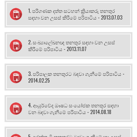
1. පරිගණක දත්ත සටහන් ක්‍රියාකරු තනතුර
සඳහා වන උසස් කිරීමේ පරිපාටිය - 2013.07.03
2. සංඛ්‍යාලේඛනඥ තනතුර සඳහා වන උසස්
කිරීමේ පරිපාටිය - 2013.11.07
3. පරිපාලක තනතුරට බඳවා ගැනීමේ පරිපාටිය -
2014.02.25
4. ආයුර්වේද ඖෂධ සංයෝජක තනතුර සඳහා
වන බඳවා ගැනීමේ පරිපාටිය - 2014.08.18
5. අරක්කැමි තනතුරට බඳවා ගැනීමේ හා උසස්