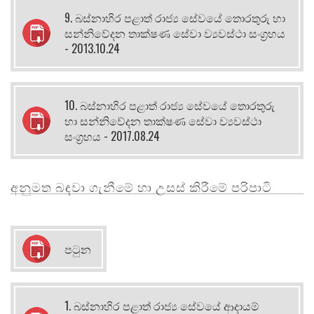
9. බස්නාහිර පළාත් රාජ්‍ය සේවයේ තොරතුරු හා
සන්නිවේදන තාක්ෂණ සේවා ව්‍යවස්ථා සංග්‍රහය
- 2013.10.24
10. බස්නාහිර පළාත් රාජ්‍ය සේවයේ තොරතුරු
හා සන්නිවේදන තාක්ෂණ සේවා ව්‍යවස්ථා
සංග්‍රහය - 2017.08.24
අනුමත බඳවා ගැනීමේ හා උසස් කිරීමේ පරිපාටි
පටුන
1. බස්නාහිර පළාත් රාජ්‍ය සේවයේ ආදායම්