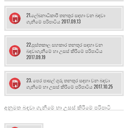
21.ලේඛනාධිකාරී තනතුර සඳහා වන බඳවා
ගැනීමේ පරිපාටිය 2017.09.13
22.පුස්තකාල සහකාර තනතුර සඳහා වන
බඳවාගැනීමේ හා උසස් කිරීමේ පරිපාටිය
2017.09.19
23. පෙර පාසල් ගුරු තනතුර සඳහා වන බඳවා
ගැනීමේ හා උසස් කිරීමේ පරිපාටිය 2017.10.25
අනුමත බඳවා ගැනීමේ හා උසස් කිරීමේ පරිපාටි