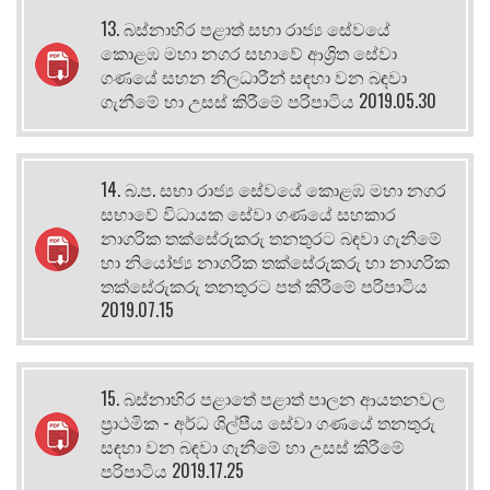
13. බස්නාහිර පළාත් සභා රාජ්‍ය සේවයේ
කොළඹ මහා නගර සභාවේ ආශ්‍රිත සේවා
ගණයේ සහන නිලධාරීන් සඳහා වන බඳවා
ගැනීමේ හා උසස් කිරීමේ පරිපාටිය 2019.05.30
14. බ.ප. සභා රාජ්‍ය සේවයේ කොළඹ මහා නගර
සභාවේ විධායක සේවා ගණයේ සහකාර
නාගරික තක්සේරුකරු තනතුරට බඳවා ගැනීමේ
හා නියෝජ්‍ය නාගරික තක්සේරුකරු හා නාගරික
තක්සේරුකරු තනතුරට පත් කිරීමේ පරිපාටිය
2019.07.15
15. බස්නාහිර පළාතේ පළාත් පාලන ආයතනවල
ප්‍රාථමික - අර්ධ ශිල්පීය සේවා ගණයේ තනතුරු
සඳහා වන බඳවා ගැනීමේ හා උසස් කිරීමේ
පරිපාටිය 2019.17.25