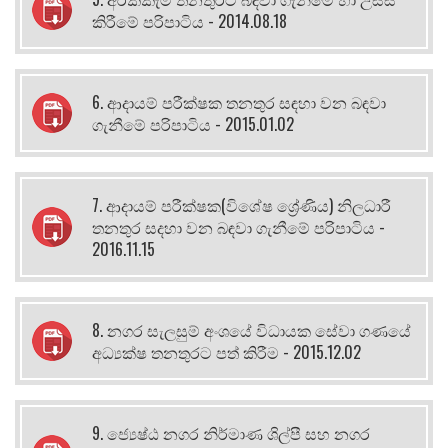
කිරීමේ පරිපාටිය - 2014.08.18
6. ආදායම් පරීක්ෂක තනතුර සඳහා වන බඳවා
ගැනීමේ පරිපාටිය - 2015.01.02
7. ආදායම් පරීක්ෂක(විශේෂ ශ්‍රේණිය) නිලධාරී
තනතුර සදහා වන බඳවා ගැනීමේ පරිපාටිය -
2016.11.15
8. නගර සැලසුම් අංශයේ විධායක සේවා ගණයේ
අධ්‍යක්ෂ තනතුරට පත් කිරීම - 2015.12.02
9. ජ්‍යෙෂ්ඨ නගර නිර්මාණ ශිල්පී සහ නගර